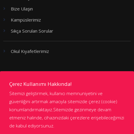
Bize Ulaşın
Kampüslerimiz
Sıkça Sorulan Sorular
Okul Kıyafetlerimiz
Kademeler
Çerez Kullanımı Hakkında!
Sitemizi geliştirmek, kullanıcı memnuniyetini ve
Anaokulu
güvenliğini artırmak amacıyla sitemizde çerez (cookie)
konumlandırmaktayız.Sitemizde gezinmeye devam
İlkokul
etmeniz halinde, cihazınızdaki çerezlere erişebileceğimizi
Ortaokul
de kabul ediyorsunuz.
Lise