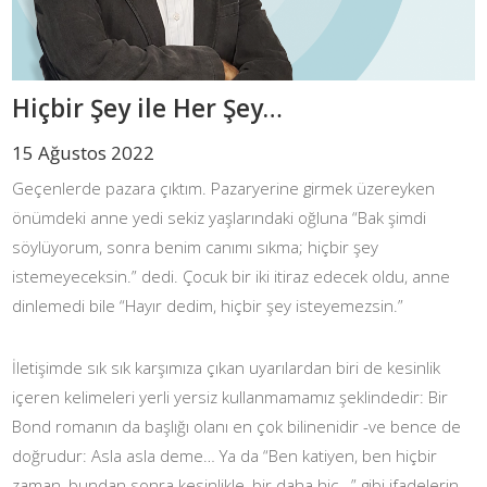
Hiçbir Şey ile Her Şey…
15 Ağustos 2022
Geçenlerde pazara çıktım. Pazaryerine girmek üzereyken
önümdeki anne yedi sekiz yaşlarındaki oğluna “Bak şimdi
söylüyorum, sonra benim canımı sıkma; hiçbir şey
istemeyeceksin.” dedi. Çocuk bir iki itiraz edecek oldu, anne
dinlemedi bile “Hayır dedim, hiçbir şey isteyemezsin.”
İletişimde sık sık karşımıza çıkan uyarılardan biri de kesinlik
içeren kelimeleri yerli yersiz kullanmamamız şeklindedir: Bir
Bond romanın da başlığı olanı en çok bilinenidir -ve bence de
doğrudur: Asla asla deme… Ya da “Ben katiyen, ben hiçbir
zaman, bundan sonra kesinlikle, bir daha hiç…” gibi ifadelerin