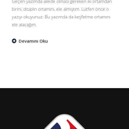
Geçen yazımda ailede olması gereken iki ortamdan
birini, disiplin ortamını, ele almıştım. Lütfen önce o
yazıyı okuyunuz. Bu yazımda da keşfetme ortamını
ele alacağım.
Devamını Oku