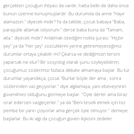
gerçekten çocuğun ihtiyacı da vardır, hatta belki de daha önce
bunun üzerine konuşmuşlardır. Bu durumda da anne “Hayır
alamazsın.” diyecek midir? Ya da tatilde, çocuk babaya “Baba,
paraşütle atlamak istiyorum.” derse baba buna da “Tamam,
atla.” diyecek midir? Anlatmak istediğim nokta şurası: “Hiçbir
şey” ya da “her şey” sözcüklerini yerine getiremeyeceğimiz
durumlar ortaya çıkabilir mi? Çıkarsa ve dediğimizin tersini
yaparsak ne olur? Bir sosyolog olarak şunu söyleyebilirim;
çocuğumuz sözlerimizi fazlaca dikkate almamaya başlar. Bu tür
durumlar yaşandıkça, çocuk “Bunlar böyle der ama , sonra
sözlerinden vaz geçiyorlar.” diye algılamaya, yani ebeveyninin
güvenilmez olduğunu görmeye başlar. “Öyle derler ama biraz
ısrar edersen vazgeçerler.” ya da “Beni teselli etmek için toz
pembe bir yarın çiziyorlar ama gerçek öyle olmuyor.” demeye
başlarlar. Bu iki algı da çocuğun güven ilişkisini zedeler.