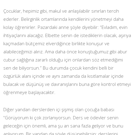
Çocuklar, hepimiz gibi, makul ve anlaşılabilir sınırları tercih
ederler. Belirginlik ortamlarında kendilerini yönetmeyi daha
kolay öğrenirler. Pazardaki anne şöyle diyebilir: “Evladım, evin
ihtiyaçlarını alacağız. Elbette senin de istediklerin olacak, aşırıya
kaçmadan bütçemiz elverdiğince birlikte konuşur ve
alabileceğimizi alırız. Ama daha önce konuştuğumuz gibi abur
cubur sağlığına zararlı olduğu için onlardan söz etmediğimi
sen de biliyorsun.” Bu durumda çocuk kendini belli bir
özgürlük alanı içinde ve aynı zamanda da kısıtlamalar içinde
bulacak ve düşünüş ve davranışlarını buna göre kontrol etmeyi
öğrenmeye başlayacaktır.
Diğer yandan derslerden içi şişmiş olan çocuğa babası
“Görüyorum ki çok zorlanıyorsun. Ders ve ödevler senin
geleceğin için önemli, ama şu an sana fazla geliyor ve bunu
anlıyorum. Bir yandan da şöyle düşünebilirsin; derslerini