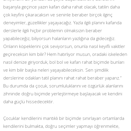
başarıyla geçince yazın kafan daha rahat olacak, tatilin daha
çok keyfini çıkaracaksın ve seninle beraber birçok ilginç
deneyimler, güzellikler yaşayacağız. Yazla ilgili planını kafanda
derslerle ilgili hiçbir problemin olmaksızın beraber
yapabileceğiz, biliyorsun halanların yazlığına da gideceğiz.
Onların köpeklerini çok seviyorsun, onunla nasıl keyifli vakitler
geçireceksin kim bilir? Hem hatırlıyor musun, oradaki iskeleden
nasıl denize giriyorduk, bol bol ve kafan rahat biçimde bunları
ve kim bilir başka neleri yaşayabileceksin. Sen şimdilik
derslerine odaklan tatil planını rahat rahat beraber yaparız.”
Bu durumda da çocuk, sorumluluklarını ve özgürlük alanlarını
zihninde doğru biçimde yerleştirmeye başlayacak ve kendini
daha güçlü hissedecektir.
Çocuklar kendilerini mantıklı bir biçimde sınırlayan ortamlarda
kendilerini bulmakta, doğru seçimler yapmayı öğrenmekte,